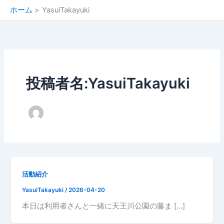
内
ホーム
YasuiTakayuki
容
を
ス
キ
ッ
プ
投稿者名:YasuiTakayuki
活動紹介
YasuiTakayuki
/
2026-04-20
本日は利用者さんと一緒に天王川公園の藤ま […]