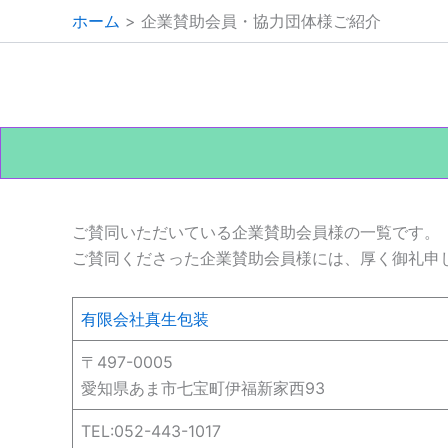
内
ホーム
企業賛助会員・協力団体様ご紹介
容
を
ス
キ
ッ
プ
ご賛同いただいている企業賛助会員様の一覧です。
ご賛同くださった企業賛助会員様には、厚く御礼申
有限会社真生包装
〒497-0005
愛知県あま市七宝町伊福新家西93
TEL:052-443-1017