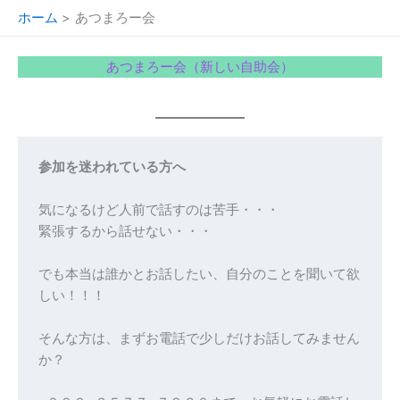
内
ホーム
あつまろー会
容
を
あつまろー会（新しい自助会）
ス
キ
ッ
プ
参加を迷われている方へ
気になるけど人前で話すのは苦手・・・
緊張するから話せない・・・
でも本当は誰かとお話したい、自分のことを聞いて欲
しい！！！
そんな方は、まずお電話で少しだけお話してみません
か？