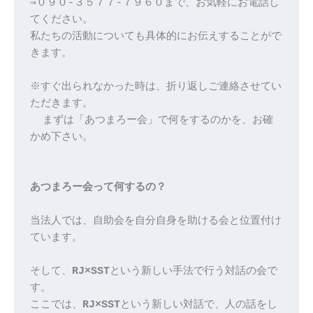
⇒０９０-３５７７-７９６０まで、お気軽にお電話し
てください。
私たちの活動についても具体的にお伝えすることがで
きます。
※すぐ出られな‬かった時は、折り返しご連絡させてい
ただきます。‬
‭  まずは「あつまろー会」で何をするのかを、お確
かめ下さい。‬
あつまろー会って何するの？
当法人では、自助会を自分自身を助ける会と位置付け
ています。
そして、
RJ×SST
という新しい手法で行う対話の会で
す。
ここでは、
RJ×SST
という新しい対話で、人の話をし