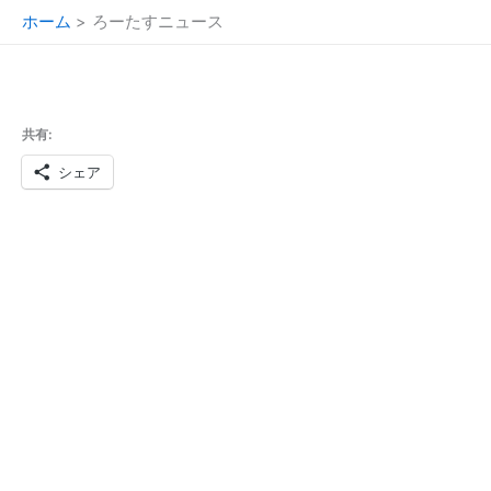
内
ホーム
ろーたすニュース
容
を
ス
キ
共有:
ッ
プ
シェア